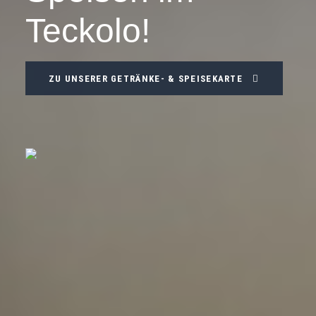
Teckolo!
ZU UNSERER GETRÄNKE- & SPEISEKARTE