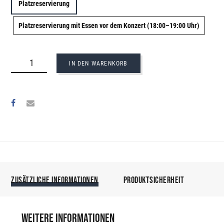
Platzreservierung
Platzreservierung mit Essen vor dem Konzert (18:00–19:00 Uhr)
PLATZRESERVIERUNG
HUT-
IN DEN WARENKORB
KONZERT
MIT
KATHARINA
LORENZ
MENGE
ZUSÄTZLICHE INFORMATIONEN
PRODUKTSICHERHEIT
Weitere Informationen